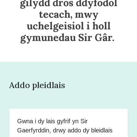
gilydd dros ddyfodol
tecach, mwy
uchelgeisiol i holl
gymunedau Sir Gâr.
Addo pleidlais
Gwna i dy lais gyfrif yn Sir
Gaerfyrddin, drwy addo dy bleidlais